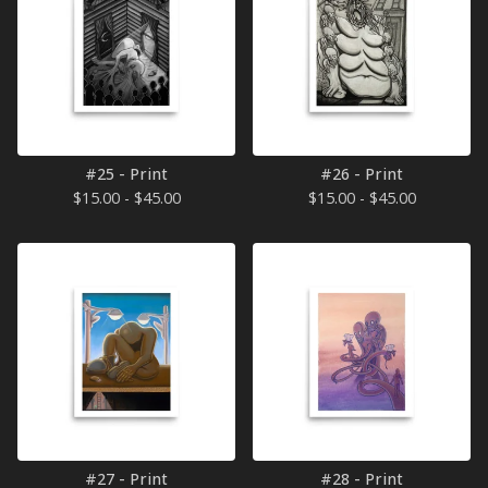
#25 - Print
#26 - Print
$
15.00 -
$
45.00
$
15.00 -
$
45.00
#27 - Print
#28 - Print