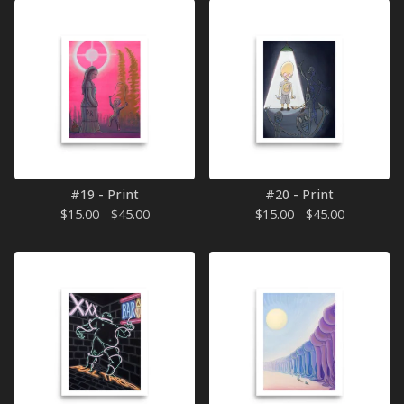
#19 - Print
#20 - Print
$
15.00 -
$
45.00
$
15.00 -
$
45.00